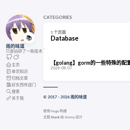
CATEGORIES
1 个页面
📚
Database
雨的味道
只是钻研了一些技术.
【golang】gorm的一些特殊的配
主页
2024-08-07
单页知识
归档文章
好东西传送门
搜索
© 2017 - 2026 雨的味道
关于我
使用
Hugo
构建
主题
Stack
由
Jimmy
设计