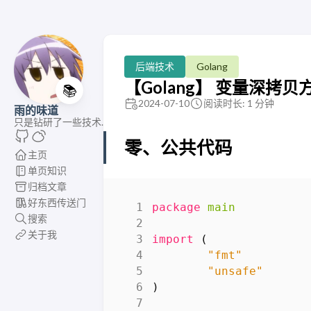
后端技术
Golang
【Golang】 变量深拷贝
📚
2024-07-10
阅读时长: 1 分钟
雨的味道
只是钻研了一些技术.
零、公共代码
主页
单页知识
归档文章
好东西传送门
package
main
搜索
关于我
import
(
"fmt"
"unsafe"
)