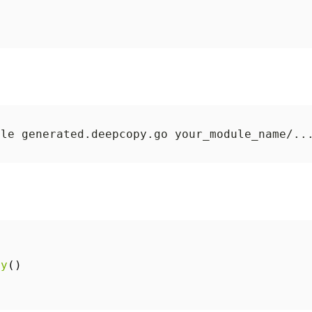
py
()