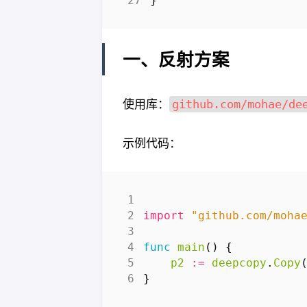
}
一、反射方案
使用库：
github.com/mohae/de
示例代码：
import
"github.com/moha
func
main
()
{
p2
:=
deepcopy
.
Copy
}