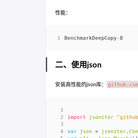
性能：
二、使用json
安装高性能的json库：
github.co
import
jsoniter
"githu
var
json
=
jsoniter
.
Co