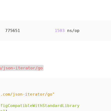
BenchmarkDeepCopy-8   	  775651	      
1503
m/json-iterator/go
b.com/json-iterator/go"
nfigCompatibleWithStandardLibrary