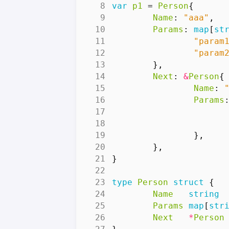
var
p1
=
Person
{
Name
:
"aaa"
,
Params
:
map
[
st
"param
"param
},
Next
:
&
Person
{
Name
:
Params
},
},
}
type
Person
struct
{
Name
string
Params
map
[
str
Next
*
Person