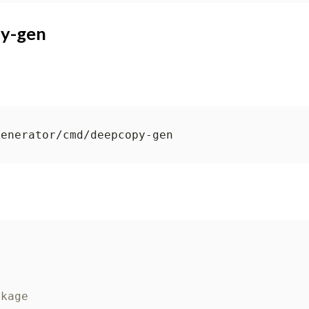
-gen
ckage