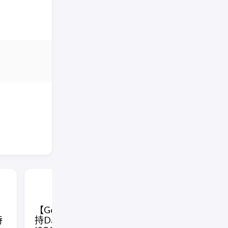
【Golang】让Json自动支
[Golang] 
特
持DateTime格式和
HTTP响应状