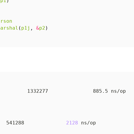
(
p1
)
erson
marshal
(
p1j
,
&
p2
)
BenchmarkStdJSON-8   	  541288	      
2128