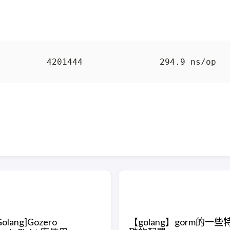
Golang]Gozero
【golang】gorm的一些