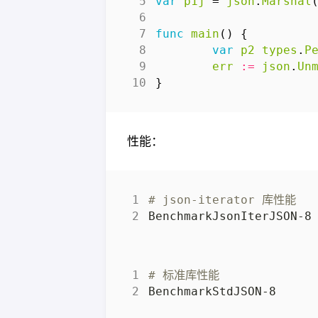
var
p1j
=
json
.
Marshal
func
main
()
{
var
p2
types
.
P
err
:=
json
.
Un
}
性能：
# json-iterator 库性能
# 标准库性能