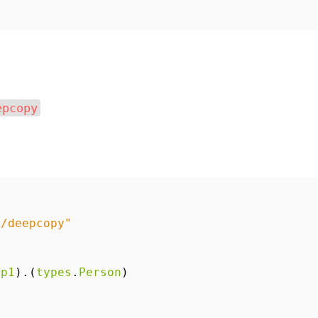
epcopy
e/deepcopy"
(
p1
).(
types
.
Person
)