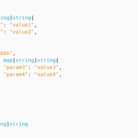
ring
]
string
{
1"
:
"value1"
,
2"
:
"value2"
,
"bbb"
,
:
map
[
string
]
string
{
"param3"
:
"value3"
,
"param4"
:
"value4"
,
ing
]
string