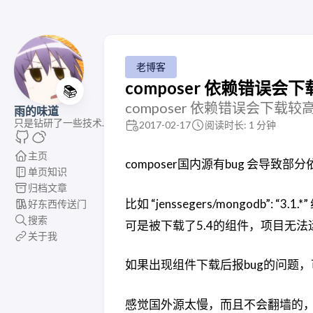
老博客
composer 依赖错误
📚
composer 依赖错误会下载
雨的味道
只是钻研了一些技术.
2017-02-17
阅读时长: 1 分钟
主页
composer国内源有bug 会导致
单页知识
归档文章
比如 “jenssegers/mongodb”:
好东西传送门
搜索
可是被下载了5.4的组件，项目无法
关于我
如果出现组件下载后报bug的问题
感觉国外源太慢，而且不会翻墙的